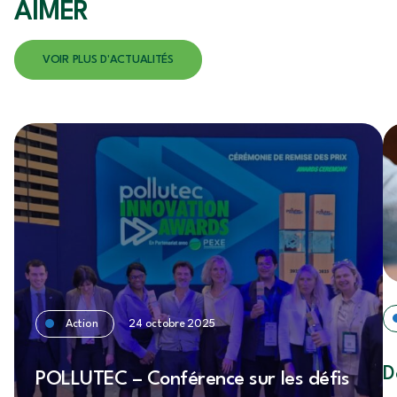
AIMER
VOIR PLUS D'ACTUALITÉS
Action
24 octobre 2025
D
POLLUTEC – Conférence sur les défis