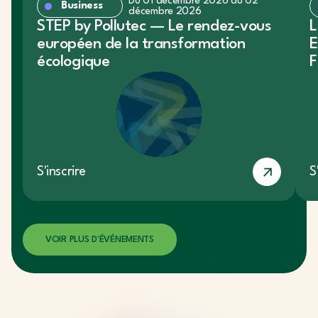
Du 01 décembre 2026 au 02
Business
décembre 2026
STEP by Pollutec — Le rendez-vous
L
européen de la transformation
E
écologique
F
S'inscrire
S
VOIR PLUS D'ÉVÉNEMENTS