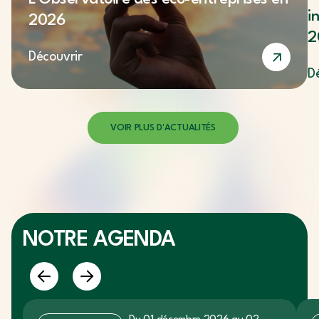
i
2026
2
Découvrir
D
VOIR PLUS D'ACTUALITÉS
NOTRE
AGENDA