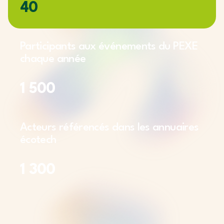
40
Participants aux événements du PEXE
chaque année
1 500
Acteurs référencés dans les annuaires
écotech
1 300