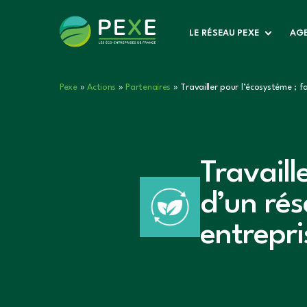
LE RÉSEAU PEXE
AGE
Pexe
»
Actions
»
Partenaires
»
Travailler pour l’écosystème ; f
Travaill
d’un ré
entrepri