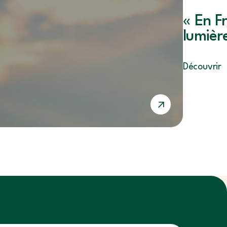
« En F
lumièr
Découvrir