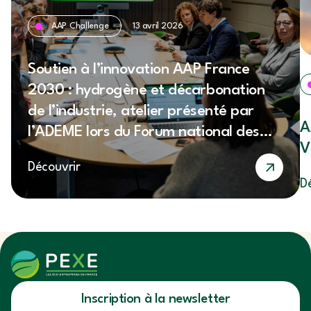
AAP Challenge
13 avril 2026
Soutien à l’innovation AAP France
2030 : hydrogène et décarbonation
de l’industrie, atelier présenté par
A
l’ADEME lors du Forum national des
V
éco-entreprises 2026
Découvrir
D
Inscription à la newsletter