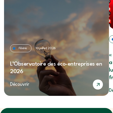
Filière
10 juillet 2026
«
a
L’Observatoire des éco-entreprises en
l
2026
f
Découvrir
S
D