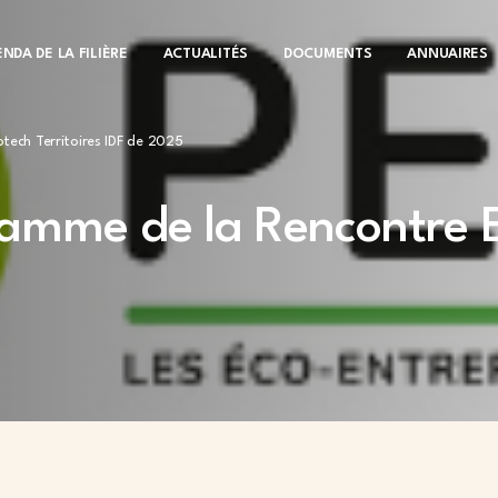
NDA DE LA FILIÈRE
ACTUALITÉS
DOCUMENTS
ANNUAIRES
tech Territoires IDF de 2025
amme de la Rencontre Ec