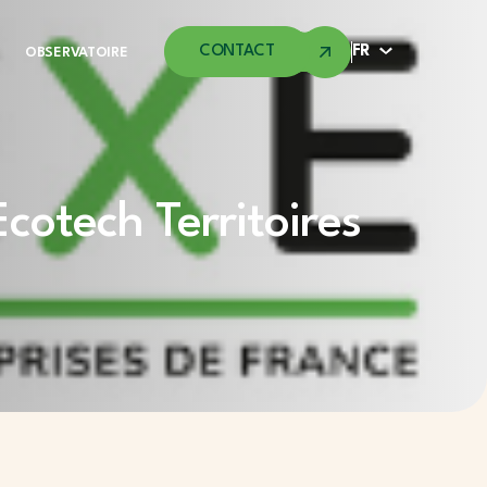
CONTACT
FR
OBSERVATOIRE
otech Territoires