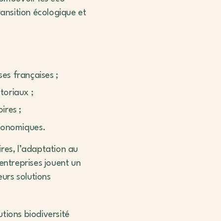
ransition écologique et
ses françaises ;
toriaux ;
ires ;
économiques.
ires, l’adaptation au
ntreprises jouent un
eurs solutions
utions biodiversité