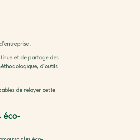
 d’entreprise.
ntinue et de partage des
éthodologique, d’outils
pables de relayer cette
s éco-
romouvoir les éco-