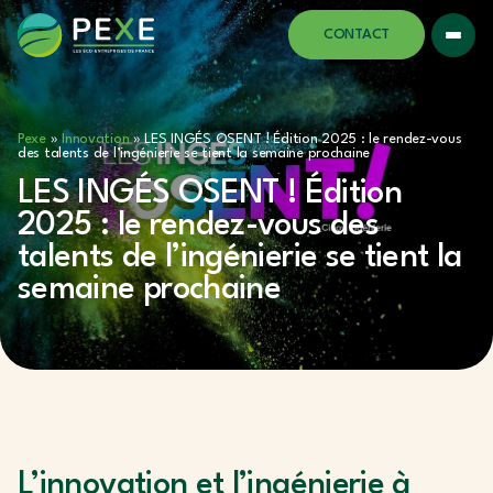
CONTACT
Pexe
»
Innovation
»
LES INGÉS OSENT ! Édition 2025 : le rendez-vous
des talents de l’ingénierie se tient la semaine prochaine
LES INGÉS OSENT ! Édition
2025 : le rendez-vous des
talents de l’ingénierie se tient la
semaine prochaine
L’innovation et l’ingénierie à