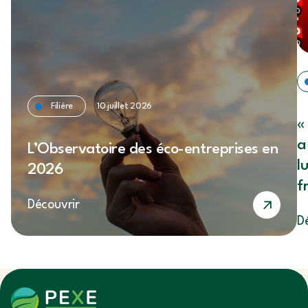
Filière
10 juillet 2026
«
a
L’Observatoire des éco-entreprises en
l
2026
f
Découvrir
S
D