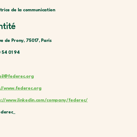
ctrice de la communication
ntité
ue de Prony, 75017, Paris
0 54 01 94
eil@federec.org
://www.federec.org
s://www.linkedin.com/company/federec/
derec_