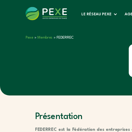
LE RÉSEAU PEXE
AGE
Pexe
»
Membres
»
FEDERREC
Présentation
FEDERREC est la Fédération des entreprises