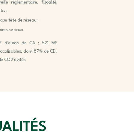
lle réglementaire, fiscalité,
tc. ;
 que tête de réseau ;
aires sociaux.
rd€ d’euros de CA ; 521 M€
localisables, dont 87% de CDI,
 de CO2 évités
UALITÉS