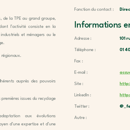
Fonction du contact :
Dire
s, de la TPE au grand groupe,
Informations e
dont l’activité consiste en la
s industriels et ménagers ou le
Adresse :
101 r
ge.
Téléphone :
01 4
s régionaux.
Fax :
E-mail :
accu
dhérents auprès des pouvoirs
Site :
http
LinkedIn :
http
s premières issues du recyclage
Twitter :
@_fe
daptation aux évolutions
Autre :
oyen d’une expertise et d’une