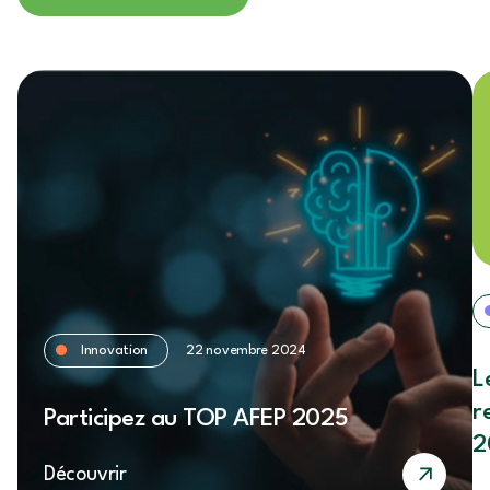
Innovation
22 novembre 2024
L
r
Participez au TOP AFEP 2025
2
Découvrir