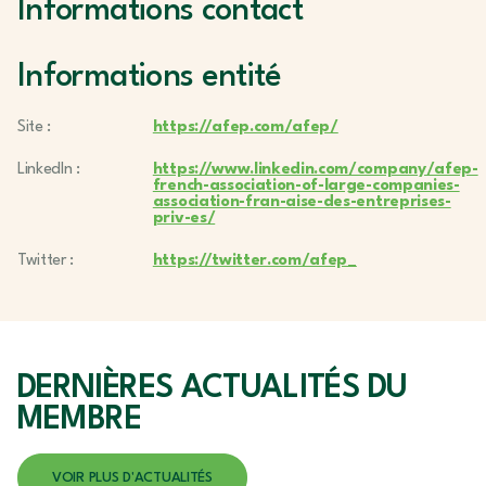
Informations contact
Informations entité
Site :
https://afep.com/afep/
LinkedIn :
https://www.linkedin.com/company/afep-
french-association-of-large-companies-
association-fran-aise-des-entreprises-
priv-es/
Twitter :
https://twitter.com/afep_
DERNIÈRES ACTUALITÉS
DU
MEMBRE
VOIR PLUS D'ACTUALITÉS