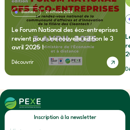
Business
21 octobre 2024
Le Forum National des éco-entreprises
L
revient pour une nouvelle édition le 3
r
avril 2025 !
2
Découvrir
D
Inscription à la newsletter