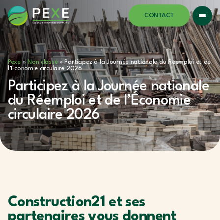
CONTACT
Pexe
»
Non classé
»
Participez à la Journée nationale du Réemploi et de
l’Économie circulaire 2026
Participez à la Journée nationale
du Réemploi et de l’Économie
circulaire 2026
Construction21 et ses
partenaires vous donnent