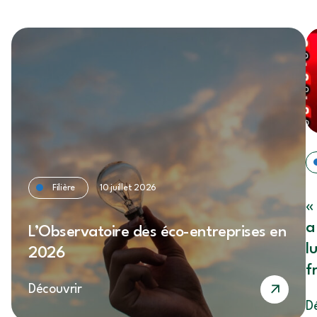
Filière
10 juillet 2026
«
a
L’Observatoire des éco-entreprises en
l
2026
f
Découvrir
S
D