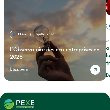
Filière
10 juillet 2026
«
a
L’Observatoire des éco-entreprises en
l
2026
f
Découvrir
S
D