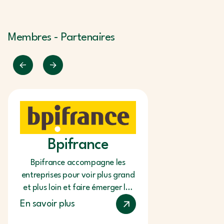
Membres - Partenaires
Bpifrance
Green
Innov
Bpifrance accompagne les
entreprises pour voir plus grand
L’initiative
et plus loin et faire émerger les
innovation vise 
champions de demain. De
ceux qui innoven
En savoir plus
l’amorçage…
la transition éc
En savoir plus