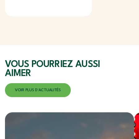
Plan Clim
VOUS POURRIEZ
AUSSI
AIMER
VOIR PLUS D'ACTUALITÉS