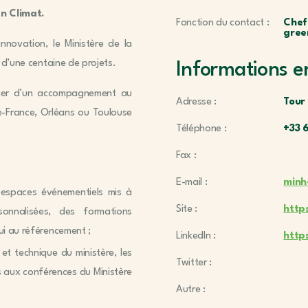
an Climat.
Fonction du contact :
Chef
gree
nnovation, le Ministère de la
s d’une centaine de projets.
Informations e
ficier d’un accompagnement au
Adresse :
Tour
de-France, Orléans ou Toulouse
Téléphone :
+33 
Fax :
E-mail :
minh
 espaces événementiels mis à
Site :
http
onnalisées, des formations
pui au référencement ;
LinkedIn :
http
 et technique du ministère, les
Twitter :
ès aux conférences du Ministère
Autre :