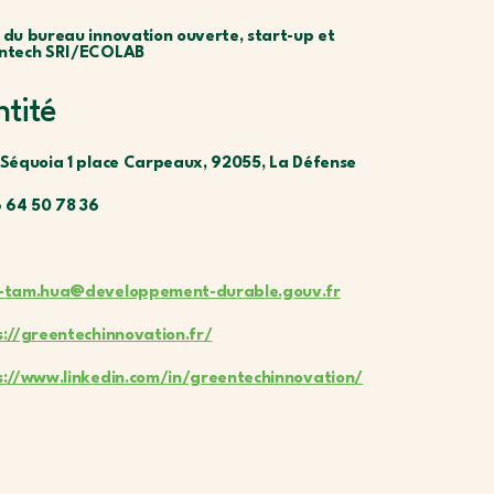
 du bureau innovation ouverte, start-up et
ntech SRI/ECOLAB
ntité
 Séquoia 1 place Carpeaux, 92055, La Défense
6 64 50 78 36
-tam.hua@developpement-durable.gouv.fr
s://greentechinnovation.fr/
s://www.linkedin.com/in/greentechinnovation/