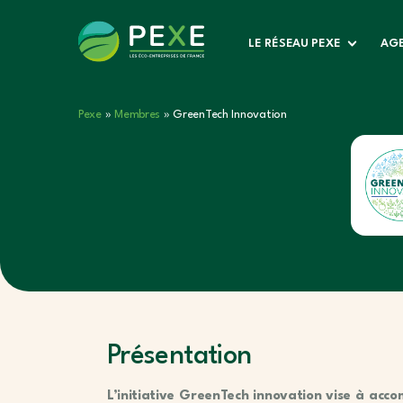
LE RÉSEAU PEXE
AGE
Pexe
»
Membres
»
GreenTech Innovation
Présentation
L’initiative GreenTech innovation vise à acc