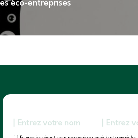
es éco-entreprises
En vous inscrivant, vous reconnaissez avoir lu et compris les