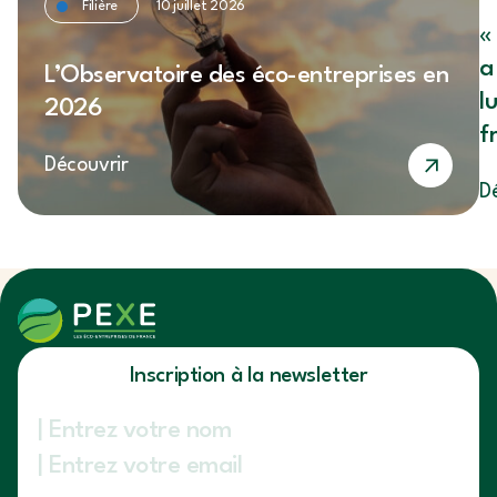
Filière
10 juillet 2026
«
a
L’Observatoire des éco-entreprises en
l
2026
f
Découvrir
S
D
Inscription à la newsletter