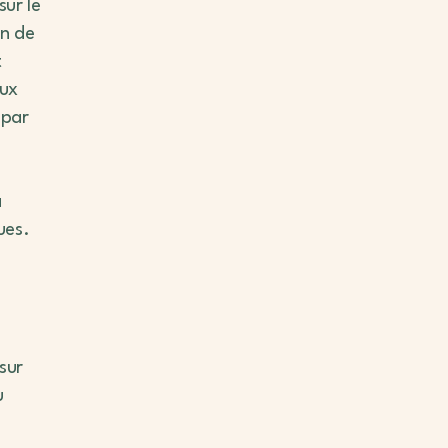
sur le
on de
t
aux
 par
à
ues.
sur
u